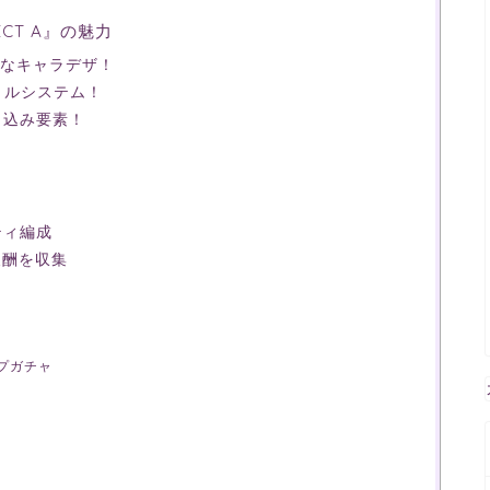
CT A』の魅力
華なキャラデザ！
トルシステム！
り込み要素！
ティ編成
報酬を収集
プガチャ