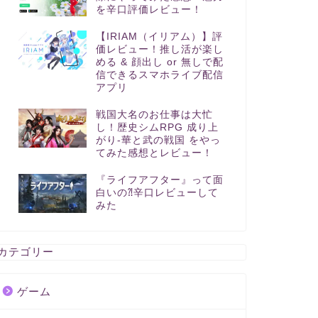
を辛口評価レビュー！
【IRIAM（イリアム）】評
価レビュー！推し活が楽し
める & 顔出し or 無しで配
信できるスマホライブ配信
アプリ
戦国大名のお仕事は大忙
し！歴史シムRPG 成り上
がり-華と武の戦国 をやっ
てみた感想とレビュー！
『ライフアフター』って面
白いの⁈辛口レビューして
みた
カテゴリー
ゲーム