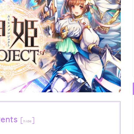
ents
[
]
hide