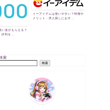
使いやすい？特徴や
しにおす...
【信長の野望 真戦】って面白い？
三國志 真戦
歴史×戦略がガッツリ楽し...
けにゲーム内容
検索
検索