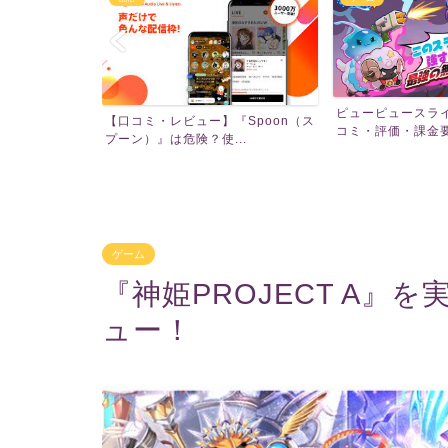
ピューピュースライムは面白い？口
『Spoon（ス
スモッカってどう
コミ・評価・課金要素を徹...
..
メリットを解説｜お祝
ゲーム
『神姫PROJECT A
ュー！