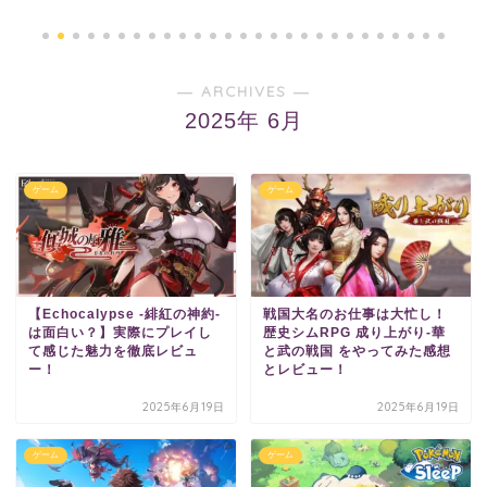
― ARCHIVES ―
2025年 6月
ゲーム
ゲーム
【Echocalypse -緋紅の神約-
戦国大名のお仕事は大忙し！
は面白い？】実際にプレイし
歴史シムRPG 成り上がり-華
て感じた魅力を徹底レビュ
と武の戦国 をやってみた感想
ー！
とレビュー！
2025年6月19日
2025年6月19日
ゲーム
ゲーム