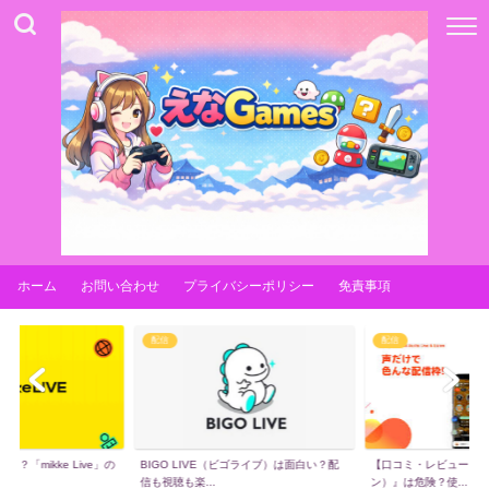
ホーム
お問い合わせ
プライバシーポリシー
免責事項
配信
配信
【口コミ・レビュー】『
？「mikke Live」の
BIGO LIVE（ビゴライブ）は面白い？配
ン）』は危険？使...
信も視聴も楽...