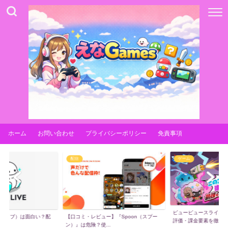
ホーム
お問い合わせ
プライバシーポリシー
免責事項
配信
ゲーム
ピューピュースライム
【口コミ・レビュー】『Spoon（スプー
（ビゴライブ）は面白い？配
評価・課金要素を徹...
ン）』は危険？使...