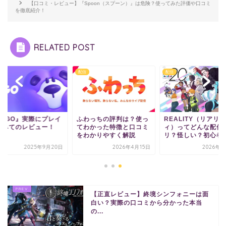
【口コミ・レビュー】『Spoon（スプーン）』は危険？使ってみた評価や口コミ
を徹底紹介！
RELATED POST
配信
配信
SUGO』実際にプレイ
ふわっちの評判は？使っ
REALITY（リアリテ
てみてのレビュー！
てわかった特徴と口コミ
ィ）ってどんな配信
をわかりやすく解説
リ？怪しい？初心者で.
2025年9月20日
2026年4月15日
2026年3
【正直レビュー】終境シンフォニーは面
白い？実際の口コミから分かった本当
の...