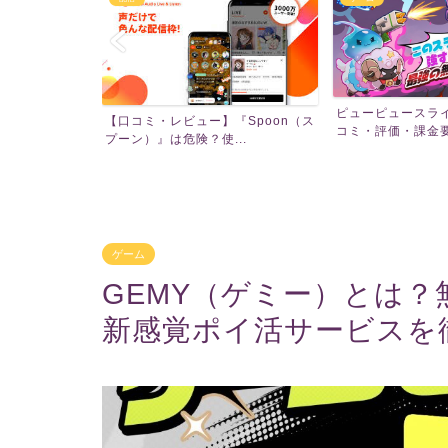
ピューピュースラ
【口コミ・レビュー】『Spoon（ス
ライブ）は面白
コミ・評価・課金要素
プーン）』は危険？使...
.
ゲーム
GEMY（ゲミー）とは
新感覚ポイ活サービスを