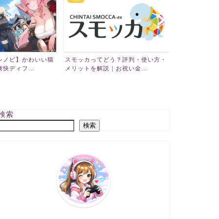
シノビ】かわいい猫
スモッカってどう？評判・使い方・
DOOR賃貸
快ディフ...
メリットを解説｜お祝い金...
特徴やメリット
検索
検索