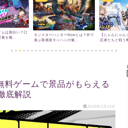
イムは面白い？口
モンスターハンターNowとは？外で
【にゃんにゃん
を徹...
遊ぶ新感覚モンハンの魅...
忍者たちと戦う爽
？無料ゲームで景品がもらえる
徹底解説
2026年2月13日