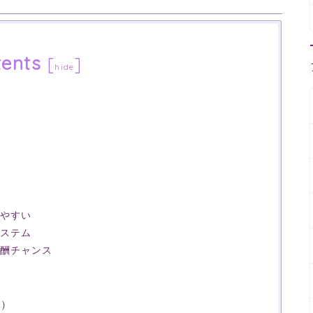
ents
[
]
hide
びやすい
システム
報酬チャンス
れ）