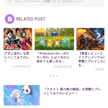
『キャットファンタジー』を実際にプレイしてみてのレビュー！
RELATED POST
ム
ゲーム
ゲーム
キングダム頂天』を実
『Pokemon Go（ポケ
【率直レビュー】「
にプレイしてみてのレ
モンGO）とは？今から
イドアンドソウル2
ュー！
始めても楽しめる...
実際にプレイした感
を...
2025年10月1日
2026年1月21日
2025年4
『スタスト 星の島の物語』を実際にプレ
イしてみてのレビュー！
ホーム