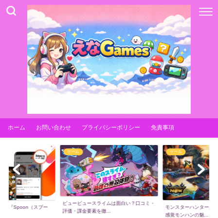
ホーム
お問い合わせ
プライバシーポリシー
免責事項
ゲーム
ゲーム
ピューピュースライムは面白い？口コミ・
】『Spoon（スプー
モンスターハンターNo
評価・課金要素を徹...
.
感覚モンハンの魅...