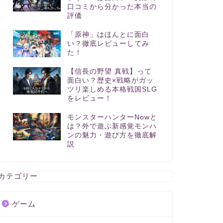
口コミから分かった本当の
評価
「原神」はほんとに面白
い？徹底レビューしてみ
た！
【信長の野望 真戦】って
面白い？歴史×戦略がガッ
ツリ楽しめる本格戦国SLG
をレビュー！
モンスターハンターNowと
は？外で遊ぶ新感覚モンハ
ンの魅力・遊び方を徹底解
説
カテゴリー
ゲーム