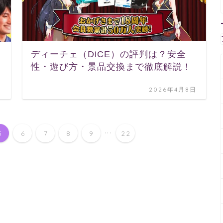
ディーチェ（DiCE）の評判は？安全
性・遊び方・景品交換まで徹底解説！
日
2026年4月8日
...
5
6
7
8
9
22