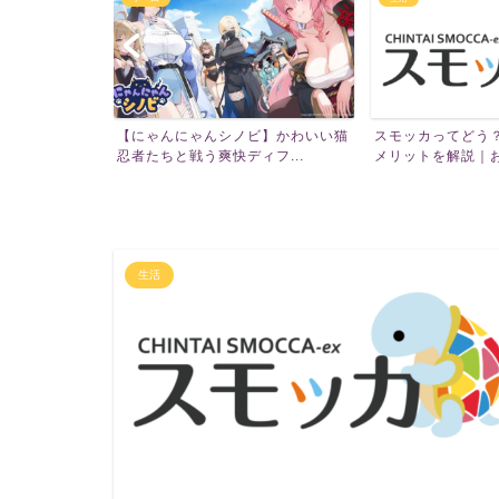
owとは？外で
【にゃんにゃんシノビ】かわいい猫
スモッカってどう
...
忍者たちと戦う爽快ディフ...
メリットを解説｜お祝
生活