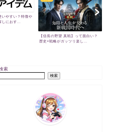
使いやすい？特徴や
しにおす...
【信長の野望 真戦】って面白い？
三國志 真戦
歴史×戦略がガッツリ楽し...
けにゲーム内容
検索
検索